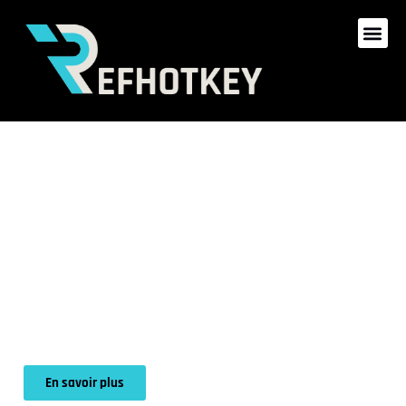
Boostez votre
référencement
Trouvez le gîte parfait pour vos vacances. Explorez nos
locations confortables au cœur de destinations uniques,
idéales pour des escapades en famille, entre amis ou en
couple.
En savoir plus